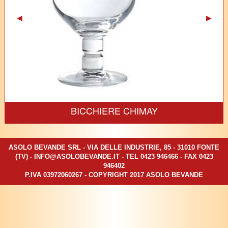
Previous
◀︎
Next
▶︎
Slide
Slide
BICCHIERE CHIMAY
ASOLO BEVANDE SRL - VIA DELLE INDUSTRIE, 85 - 31010 FONTE
(TV) -
INFO@ASOLOBEVANDE.IT
- TEL
0423 946466
- FAX 0423
946402
P.IVA 03972060267 - COPYRIGHT 2017 ASOLO BEVANDE