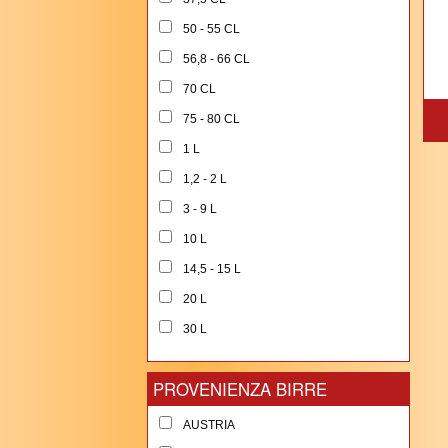
50 - 55 CL
56,8 - 66 CL
70 CL
75 - 80 CL
1 L
1,2 - 2 L
3 - 9 L
10 L
14,5 - 15 L
20 L
30 L
PROVENIENZA BIRRE
AUSTRIA